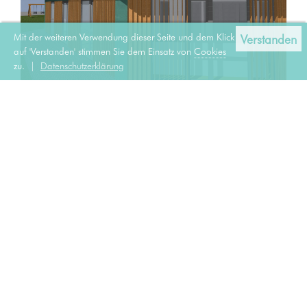
Mit der weiteren Verwendung dieser Seite und dem Klick
Verstanden
auf 'Verstanden' stimmen Sie dem Einsatz von
Cookies
zu. |
Datenschutzerklärung