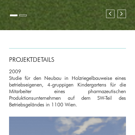
Zurück
Zurück
Weite
Weite
PROJEKTDETAILS
2009
Studie für den Neubau in Holzriegelbauweise eines
betriebseigenen, 4-gruppigen Kindergartens für die
Mitarbeiter eines pharmazeutischen
Produktionsunternehmen auf dem SW-Teil des
Betriebsgeländes in 1100 Wien.