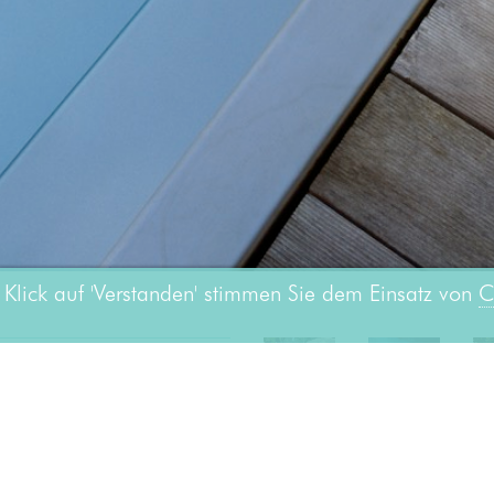
Klick auf 'Verstanden' stimmen Sie dem Einsatz von
C
 einem Totalschaden des
lpool mit Römertreppe und